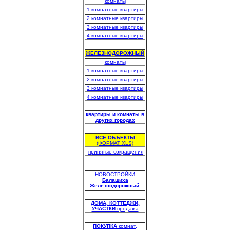
комнаты
1 комнатные квартиры
2 комнатные квартиры
3 комнатные квартиры
4 комнатные квартиры
.
ЖЕЛЕЗНОДОРОЖНЫЙ
комнаты
1 комнатные квартиры
2 комнатные квартиры
3 комнатные квартиры
4 комнатные квартиры
.
квартиры и комнаты в
других городах
.
ВСЕ ОБЪЕКТЫ
(ФОРМАТ XLS)
.
принятые сокращения
НОВОСТРОЙКИ
Балашиха
Железнодорожный
.
.
ДОМА, КОТТЕДЖИ,
УЧАСТКИ
продажа
.
ПОКУПКА
комнат,