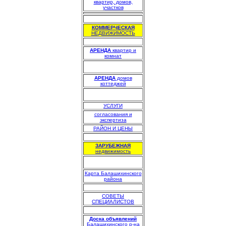
квартир, домов,
участков
.
КОММЕРЧЕСКАЯ
НЕДВИЖИМОСТЬ
.
АРЕНДА
квартир и
комнат
АРЕНДА
домов
коттеджей
УСЛУГИ
согласования и
экспертиза
РАЙОН И ЦЕНЫ
.
ЗАРУБЕЖНАЯ
недвижимость
Карта Балашихинского
района
.
СОВЕТЫ
СПЕЦИАЛИСТОВ
.
Доска объявлений
Балашихинского р-на