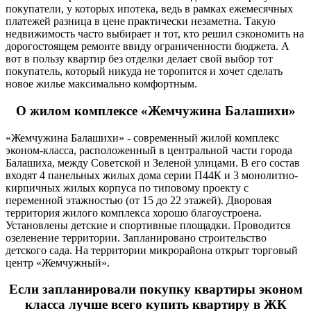
покупатели, у которых ипотека, ведь в рамках ежемесячных
платежей разница в цене практически незаметна. Такую
недвижимость часто выбирает и тот, кто решил сэкономить на
дорогостоящем ремонте ввиду ограниченности бюджета. А
вот в пользу квартир без отделки делает свой выбор тот
покупатель, который никуда не торопится и хочет сделать
новое жилье максимально комфортным.
О жилом комплексе «Жемчужина Балашихи»
«Жемчужина Балашихи» - современный жилой комплекс
эконом-класса, расположенный в центральной части города
Балашиха, между Советской и Зеленой улицами. В его состав
входят 4 панельных жилых дома серии П44К и 3 монолитно-
кирпичных жилых корпуса по типовому проекту с
переменной этажностью (от 15 до 22 этажей). Дворовая
территория жилого комплекса хорошо благоустроена.
Установлены детские и спортивные площадки. Проводится
озеленение территории. Запланировано строительство
детского сада. На территории микрорайона открыт торговый
центр «Жемчужный».
Если запланировали покупку квартиры эконом
класса лучше всего купить квартиру в ЖК