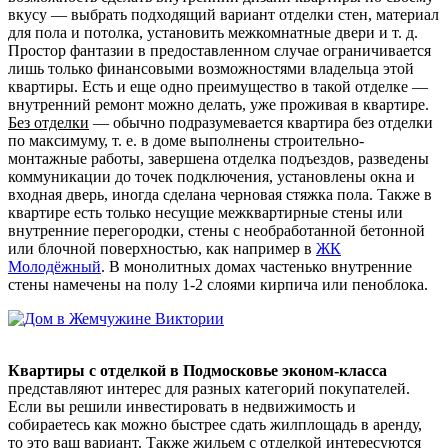
вкусу — выбрать подходящий вариант отделки стен, материал
для пола и потолка, установить межкомнатные двери и т. д.
Простор фантазии в предоставленном случае ограничивается
лишь только финансовыми возможностями владельца этой
квартиры. Есть и еще одно преимущество в такой отделке —
внутренний ремонт можно делать, уже проживая в квартире.
Без отделки
— обычно подразумевается квартира без отделки
по максимуму, т. е. в доме выполнены строительно-
монтажные работы, завершена отделка подъездов, разведены
коммуникации до точек подключения, установлены окна и
входная дверь, иногда сделана черновая стяжка пола. Также в
квартире есть только несущие межквартирные стены или
внутренние перегородки, стены с необработанной бетонной
или блочной поверхностью, как например в
ЖК
Молодёжный
. В монолитных домах частенько внутренние
стены намечены на полу 1-2 слоями кирпича или пеноблока.
Квартиры с отделкой в Подмосковье эконом-класса
представляют интерес для разных категорий покупателей.
Если вы решили инвестировать в недвижимость и
собираетесь как можно быстрее сдать жилплощадь в аренду,
то это ваш вариант. Также жильем с отделкой интересуются