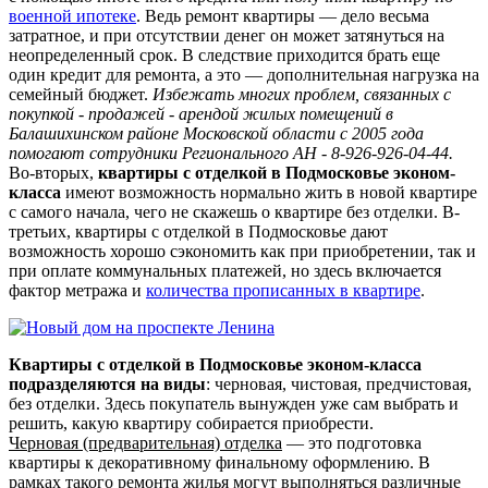
военной ипотеке
. Ведь ремонт квартиры — дело весьма
затратное, и при отсутствии денег он может затянуться на
неопределенный срок. В следствие приходится брать еще
один кредит для ремонта, а это — дополнительная нагрузка на
семейный бюджет.
Избежать многих проблем, связанных с
покупкой - продажей - арендой жилых помещений в
Балашихинском районе Московской области с 2005 года
помогают сотрудники Регионального АН - 8-926-926-04-44.
Во-вторых,
квартиры с отделкой в Подмосковье эконом-
класса
имеют возможность нормально жить в новой квартире
с самого начала, чего не скажешь о квартире без отделки. В-
третьих, квартиры с отделкой в Подмосковье дают
возможность хорошо сэкономить как при приобретении, так и
при оплате коммунальных платежей, но здесь включается
фактор метража и
количества прописанных в квартире
.
Квартиры с отделкой в Подмосковье эконом-класса
подразделяются на виды
: черновая, чистовая, предчистовая,
без отделки. Здесь покупатель вынужден уже сам выбрать и
решить, какую квартиру собирается приобрести.
Черновая (предварительная) отделка
— это подготовка
квартиры к декоративному финальному оформлению. В
рамках такого ремонта жилья могут выполняться различные