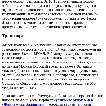
пляже можно позагорать. За 10-15 минут пешком можно
дойти до Ледового дворца и городского парка культуры и
отдыха. Микрорайон оснащен комплексом инженерных
коммуникаций, в том числе автономной газовой котельной.
Территория микрорайона огорожена по периметру. Также
безопасность комплекса обеспечивается контрольно-
пропускным пунктом и противопожарной системой.
Транспорт
Жилой комплекс «Жемчужина Балашихи» имеет хорошую
транспортную доступность. Жилой комплекс расположен на
расстоянии 8 км от МКАД. В 5 минутах ходьбы находится
железнодорожной станции Балашиха. Благодаря этому
жители имеют возможность за 40 минут без пробок добраться
до центра Москвы (Курский вокзал). Также в Балашиху
можно добраться с помощью автобусов и маршрутных такси
от станций метро Щелковская, Новогиреево, Партизанская.
Время в пути займет около получаса без учета пробок.
Остановка общественного транспорта расположена в 500
метрах от комплекса.
У жилого комплекса «Жемчужина Балашихи» гораздо больше
плюсов, чем минусов. Вариант
купить квартиру в ЖК
«Жемчужина Балашихи»
- хороший вариант для семьи,