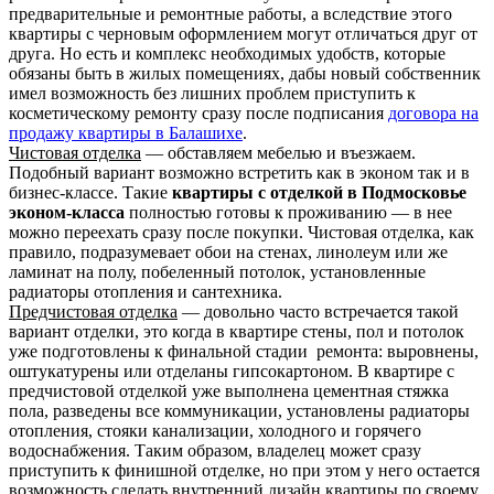
предварительные и ремонтные работы, а вследствие этого
квартиры с черновым оформлением могут отличаться друг от
друга. Но есть и комплекс необходимых удобств, которые
обязаны быть в жилых помещениях, дабы новый собственник
имел возможность без лишних проблем приступить к
косметическому ремонту сразу после подписания
договора на
продажу квартиры в Балашихе
.
Чистовая отделка
— обставляем мебелью и въезжаем.
Подобный вариант возможно встретить как в эконом так и в
бизнес-классе. Такие
квартиры с отделкой в Подмосковье
эконом-класса
полностью готовы к проживанию — в нее
можно переехать сразу после покупки. Чистовая отделка, как
правило, подразумевает обои на стенах, линолеум или же
ламинат на полу, побеленный потолок, установленные
радиаторы отопления и сантехника.
Предчистовая отделка
— довольно часто встречается такой
вариант отделки, это когда в квартире стены, пол и потолок
уже подготовлены к финальной стадии ремонта: выровнены,
оштукатурены или отделаны гипсокартоном. В квартире с
предчистовой отделкой уже выполнена цементная стяжка
пола, разведены все коммуникации, установлены радиаторы
отопления, стояки канализации, холодного и горячего
водоснабжения. Таким образом, владелец может сразу
приступить к финишной отделке, но при этом у него остается
возможность сделать внутренний дизайн квартиры по своему