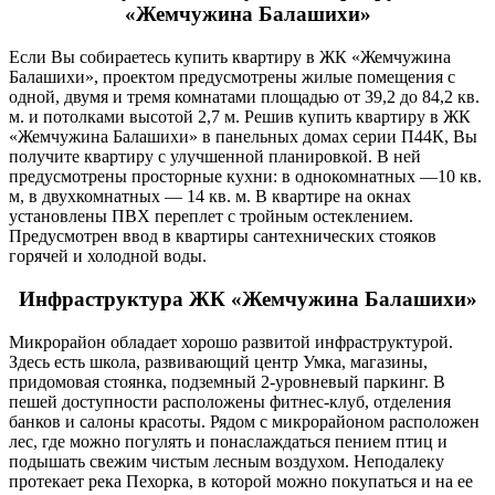
«Жемчужина Балашихи»
Если Вы собираетесь купить квартиру в ЖК «Жемчужина
Балашихи», проектом предусмотрены жилые помещения с
одной, двумя и тремя комнатами площадью от 39,2 до 84,2 кв.
м. и потолками высотой 2,7 м. Решив купить квартиру в ЖК
«Жемчужина Балашихи» в панельных домах серии П44К, Вы
получите квартиру с улучшенной планировкой. В ней
предусмотрены просторные кухни: в однокомнатных —10 кв.
м, в двухкомнатных — 14 кв. м. В квартире на окнах
установлены ПВХ переплет с тройным остеклением.
Предусмотрен ввод в квартиры сантехнических стояков
горячей и холодной воды.
Инфраструктура ЖК «Жемчужина Балашихи»
Микрорайон обладает хорошо развитой инфраструктурой.
Здесь есть школа, развивающий центр Умка, магазины,
придомовая стоянка, подземный 2-уровневый паркинг. В
пешей доступности расположены фитнес-клуб, отделения
банков и салоны красоты. Рядом с микрорайоном расположен
лес, где можно погулять и понаслаждаться пением птиц и
подышать свежим чистым лесным воздухом. Неподалеку
протекает река Пехорка, в которой можно покупаться и на ее