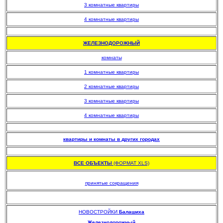
3 комнатные квартиры
4 комнатные квартиры
.
ЖЕЛЕЗНОДОРОЖНЫЙ
комнаты
1 комнатные квартиры
2 комнатные квартиры
3 комнатные квартиры
4 комнатные квартиры
.
квартиры и комнаты в других городах
.
ВСЕ ОБЪЕКТЫ
(ФОРМАТ XLS)
.
принятые сокращения
НОВОСТРОЙКИ
Балашиха
Железнодорожный